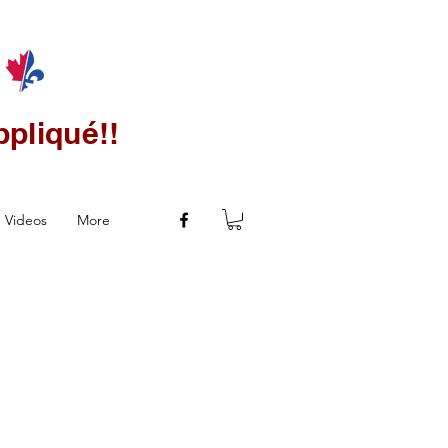
ppliqué!!
Videos
More