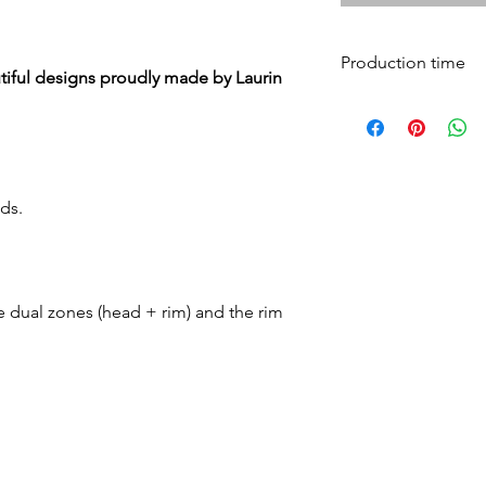
Si le montant affiché est $9,999.00, SVP nous contacter pour l'éva
Production time
iful designs proudly made by Laurin
All mesh pads are 
days and shipped 
ds.
e dual zones (head + rim) and the rim