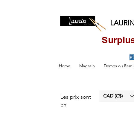
LAURIN
Surplus
P
Home
Magasin
Démos ou Remis
CAD (C$)
Les prix sont
en