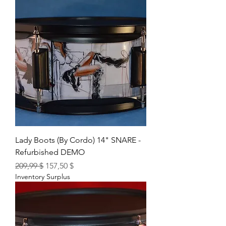
Lady Boots (By Cordo) 14" SNARE -
Refurbished DEMO
Prix original
Prix promotionnel
209,99 $
157,50 $
Inventory Surplus