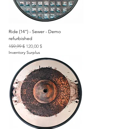
Ride (14") - Sewer - Demo
refurbished
Prix original
Prix promotionnel
159,99 $
120,00 $
Inventory Surplus