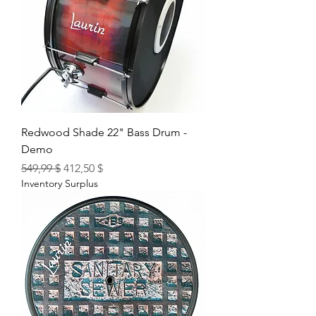
Redwood Shade 22" Bass Drum -
Demo
Prix original
Prix promotionnel
549,99 $
412,50 $
Inventory Surplus