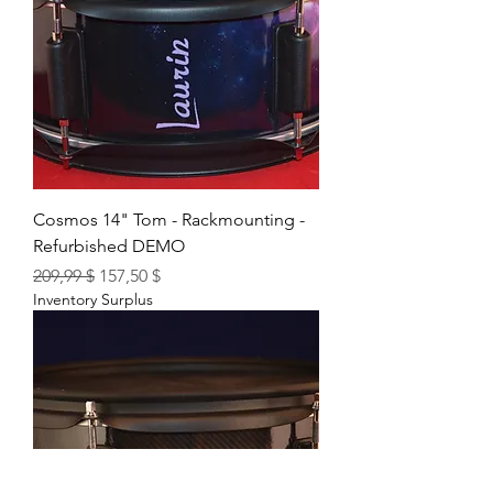
Cosmos 14" Tom - Rackmounting -
Refurbished DEMO
Prix original
Prix promotionnel
209,99 $
157,50 $
Inventory Surplus