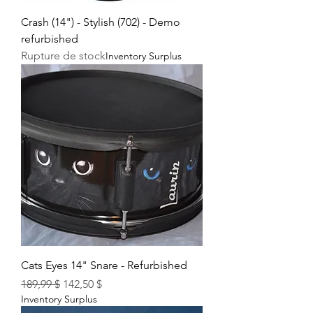
Crash (14") - Stylish (702) - Demo
refurbished
Rupture de stock
Inventory Surplus
Cats Eyes 14" Snare - Refurbished
Prix original
Prix promotionnel
189,99 $
142,50 $
Inventory Surplus